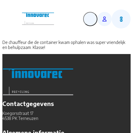
0
De chauffeur die de container kwam ophalen was super vriendelijk
en behulpzaam. Klasse!
Contactgegevens
Koegorsstraat 17
4538 PK Terneuzen
Algemene informatie